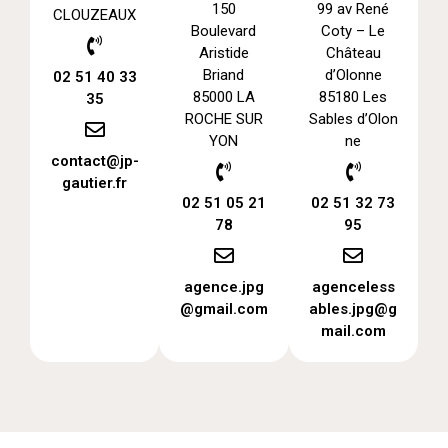
150
99 av René
CLOUZEAUX
Boulevard
Coty – Le
Aristide
Château
Briand
d’Olonne
02 51 40 33
85000 LA
85180 Les
35
ROCHE SUR
Sables d’Olon
YON
ne
contact@jp-
gautier.fr
02 51 05 21
02 51 32 73
78
95
agence.jpg
agenceless
@gmail.com
ables.jpg@g
mail.com