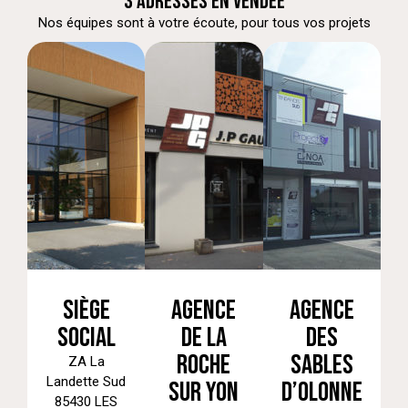
3 ADRESSES EN VENDÉE
Nos équipes sont à votre écoute, pour tous vos projets
SIÈGE
AGENCE
AGENCE
SOCIAL
DE LA
DES
ROCHE
SABLES
ZA La
Landette Sud
SUR YON
D’OLONNE
85430 LES