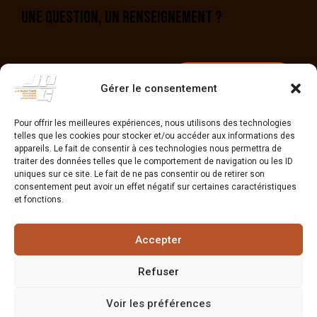
UNE QUESTION, UN RENSEIGNEMENT ?
Contactez-nous
Gérer le consentement
Pour offrir les meilleures expériences, nous utilisons des technologies
telles que les cookies pour stocker et/ou accéder aux informations des
appareils. Le fait de consentir à ces technologies nous permettra de
traiter des données telles que le comportement de navigation ou les ID
uniques sur ce site. Le fait de ne pas consentir ou de retirer son
consentement peut avoir un effet négatif sur certaines caractéristiques
PRÉCÉDENT
SUIVANT
et fonctions.
Portails ALU
Fabrication meubles
Accepter
Refuser
Menuiserie Gautier @2026
Voir les préférences
– Réalisation
Radius