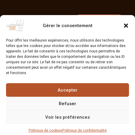
Contactez-nous
Gérer le consentement
Pour offrir les meilleures expériences, nous utilisons des technologies
telles que les cookies pour stocker et/ou accéder aux informations des
appareils. Le fait de consentir à ces technologies nous permettra de
traiter des données telles que le comportement de navigation ou les ID
uniques sur ce site. Le fait de ne pas consentir ou de retirer son
consentement peut avoir un effet négatif sur certaines caractéristiques
PRÉCÉDENT
SUIVANT
et fonctions.
Volet alu isolé motorisé
Ossature bois
Accepter
Refuser
Menuiserie Gautier @2026
Voir les préférences
– Réalisation
Radius
Politique de confidentialité
Politique de cookies
Politique de confidentialité